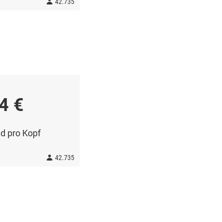
42.735
4 €
d pro Kopf
42.735