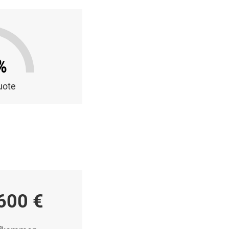
%
uote
600 €