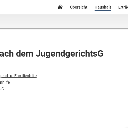
Übersicht
Haushalt
Ertr
 nach dem JugendgerichtsG
gend- u. Familienhilfe
nhilfe
tsG