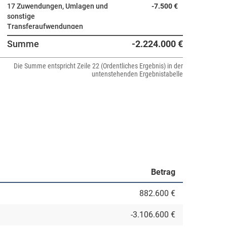
17 Zuwendungen, Umlagen und
-7.500 €
sonstige
Transferaufwendungen
Summe
-2.224.000 €
15 Abschreibungen auf
-100 €
immaterielle
Die Summe entspricht Zeile 22 (Ordentliches Ergebnis) in der
Vermögensgegenstände des
untenstehenden Ergebnistabelle
Anlagevermögens und auf
Sachanlagen sowie auf
aktivierte Aufwendungen für
die Ingangsetzung und
Erweiterung der Verwaltung
Betrag
882.600 €
-3.106.600 €